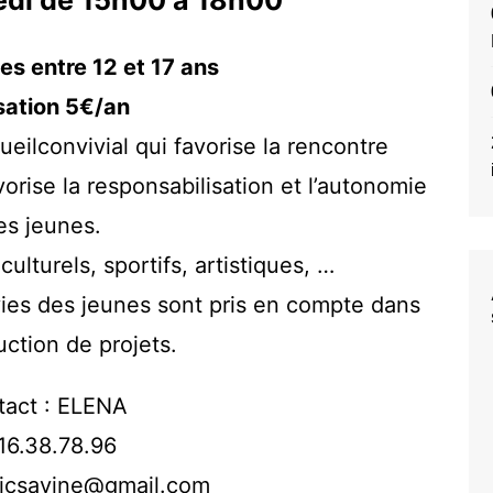
di de 15h00 à 18h00
hip hop)
Couture
es entre 12 et 17 ans
/6 ans
Gym d’entretien
sation 5€/an
 à partir de 8
Gym renforcement
musculaire
ueilconvivial qui favorise la rencontre
 Jazz
Informatique
vorise la responsabilisation et l’autonomie
Pilates
es jeunes.
visation
Reliure
culturels, sportifs, artistiques, …
Sophrologie
vies des jeunes sont pris en compte dans
Street Jazz Hell
uction de projets.
Théâtre Adulte
Théâtre d’improvisation
Adultes
tact : ELENA
Yoga/Relaxation/Hatha Yoga
16.38.78.96
Yoga Danse
mjcsavine@gmail.com