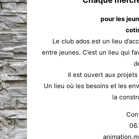
Chaque mercre
Breack Dance (
pour les jeun
Danse d’éveil 4
coti
Danse classique
ans
Le club ados est un lieu d’acc
Danse Modern
entre jeunes. C’est un lieu qui fa
Street Jazz
d
Théâtre d’impro
Enfants
Il est ouvert aux projets 
Un lieu où les besoins et les en
la constr
Con
06.
animation.