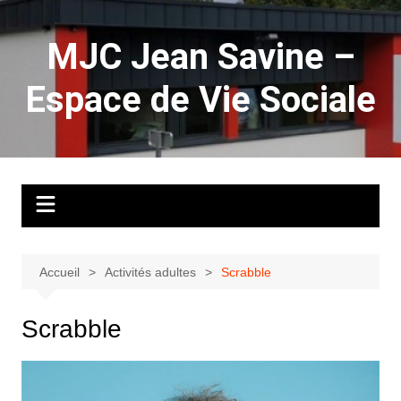
Aller
au
MJC Jean Savine –
contenu
Espace de Vie Sociale
Accueil
Activités adultes
Scrabble
Scrabble