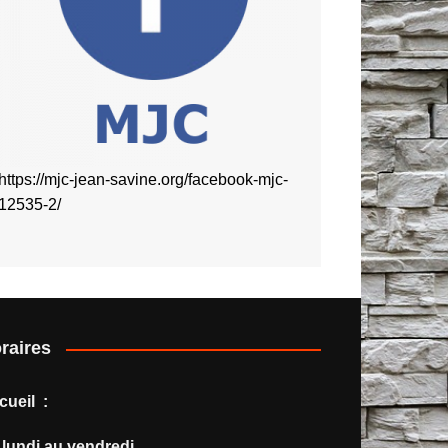
https://mjc-jean-savine.org/facebook-mjc-
12535-2/
raires
cueil :
 lundi au vendredi