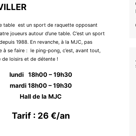
 VILLER
hip hop)
Couture
/6 ans
Gym d’entretien
de table est un sport de raquette opposant
 à partir de 8
Gym renforcement
tre joueurs autour d’une table. C’est un sport
musculaire
depuis 1988. En revanche, à la MJC, pas
 Jazz
Informatique
e à se faire : le ping-pong, c’est, avant tout,
Pilates
 de loisirs et de détente !
visation
Reliure
lundi 18h00 – 19h30
Sophrologie
mardi 18h00 – 19h30
Street Jazz Hell
Théâtre Adulte
Hall de la MJC
Théâtre d’improvisation
Adultes
Tarif : 26 €/an
Yoga/Relaxation/Hatha Yoga
Yoga Danse