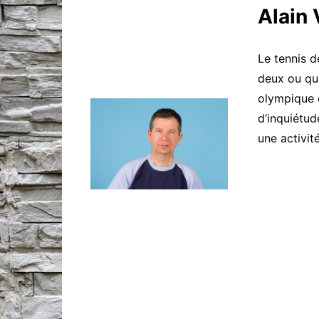
Alain
Breack Dance (
Danse d’éveil 4
Le tennis 
Danse classique
deux ou qua
ans
olympique 
Danse Modern
d’inquiétud
Street Jazz
une activité
Théâtre d’impro
Enfants