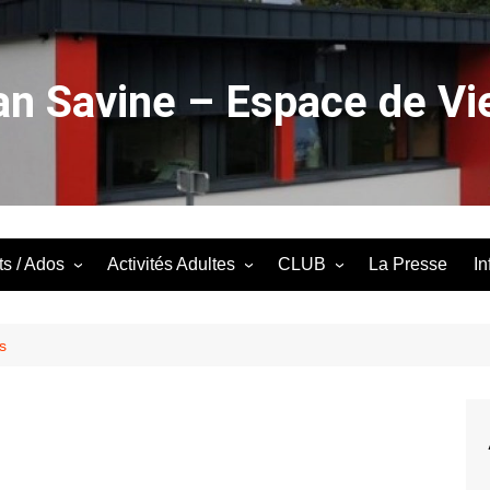
n Savine – Espace de Vie
ts / Ados
Activités Adultes
CLUB
La Presse
In
rs 4/12 ans
Anglais Conversation
Bridge
Atelier bois
Jeux d’aiguilles
s
Atelier Pastel et Peinture
Ping pong loisirs
stiques
Atelier Poterie
Pyramide
édia
Cardio step
Scrabble
Cardio Training
Soirée jeux